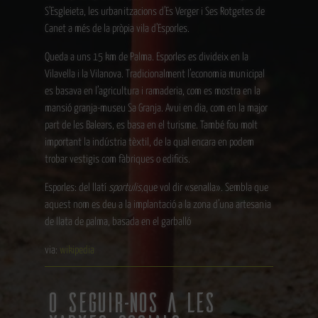
S’Esgleieta, les urbanitzacions d’Es Verger i Ses Rotgetes de
Canet a més de la pròpia vila d’Esporles.
Queda a uns 15 km de Palma. Esporles es divideix en la
Vilavella i la Vilanova. Tradicionalment l’economia municipal
es basava en l’agricultura i ramaderia, com es mostra en la
mansió granja-museu Sa Granja. Avui en dia, com en la major
part de les Balears, es basa en el turisme. També fou molt
important la indústria tèxtil, de la qual encara en podem
trobar vestigis com fàbriques o edificis.
Esporles: del llatí
sportulis,
que vol dir «senalla». Sembla que
aquest nom es deu a la implantació a la zona d’una artesania
de llata de palma, basada en el garballó
via:
wikipedia
o seguir-nos a les