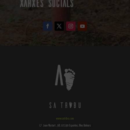
xarxes socials
www.satribu.com
C/ Joan Riutort , 98. 07190 Esporles. Illes Balears