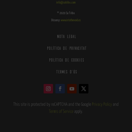
info@satribu.com
©
2020 Sa Tribu
Disseny:
www.intothevoid.es
NOTA LEGAL
POLÍTICA DE PRIVACITAT
Política de cookies
TERMES D’ÚS
This site is protected by reCAPTCHA and the Google
Privacy Policy
and
Terms of Service
apply.