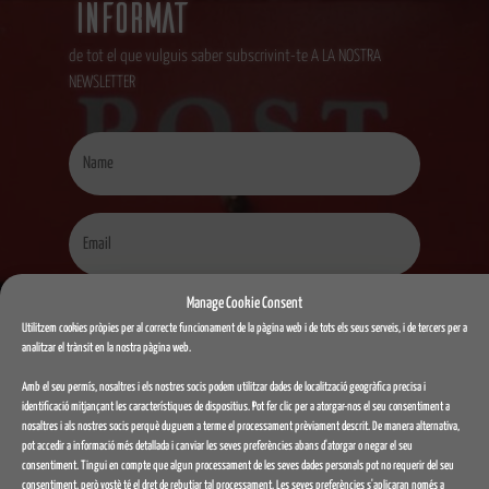
informat
de tot el que vulguis saber subscrivint-te A LA NOSTRA
NEWSLETTER
Manage Cookie Consent
SUBSCRIU-TE
Utilitzem cookies pròpies per al correcte funcionament de la pàgina web i de tots els seus serveis, i de tercers per a
analitzar el trànsit en la nostra pàgina web.
Amb el seu permís, nosaltres i els nostres socis podem utilitzar dades de localització geogràfica precisa i
o ens pots visitar al
identificació mitjançant les característiques de dispositius. Pot fer clic per a atorgar-nos el seu consentiment a
nosaltres i als nostres socis perquè duguem a terme el processament prèviament descrit. De manera alternativa,
nostre local
pot accedir a informació més detallada i canviar les seves preferències abans d'atorgar o negar el seu
consentiment. Tingui en compte que algun processament de les seves dades personals pot no requerir del seu
consentiment, però vostè té el dret de rebutjar tal processament. Les seves preferències s'aplicaran només a