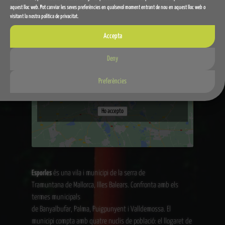
i estarem encantats de parlar amb tu
aquest lloc web. Pot canviar les seves preferències en qualsevol moment entrant de nou en aquest lloc web o
visitant la nostra política de privacitat.
Carrer Joan Riutort, 98.
07190 Esporles. Illes Balears
Accepta
Deny
Preferències
Feu clic a "Accepto" per activar Google maps
Política de cookies
Ho accepto
Esporles
és una vila i municipi de la serra de
Tramuntana de Mallorca, Illes Balears. Confronta amb els
termes municipals
de Banyalbufar, Palma, Puigpunyent i Valldemossa. El
municipi compta amb quatre nuclis de població: el llogaret de